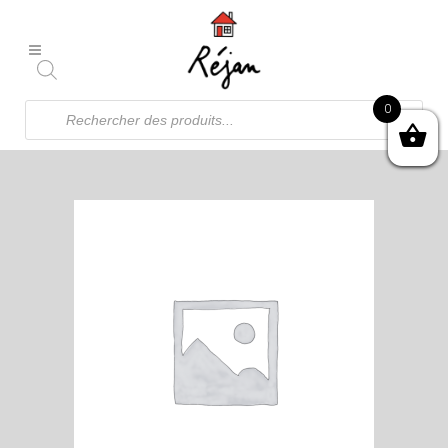
Recherche
0
de
produits