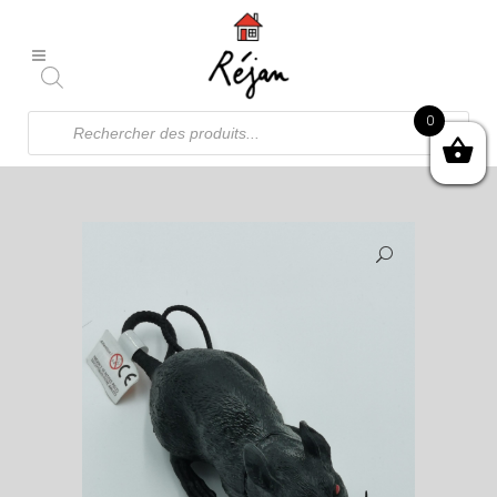
Recherche
0
de
produits