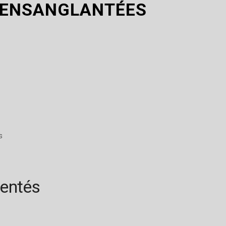
 ENSANGLANTÉES
s
rentés