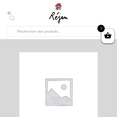
Recherche
0
de
produits