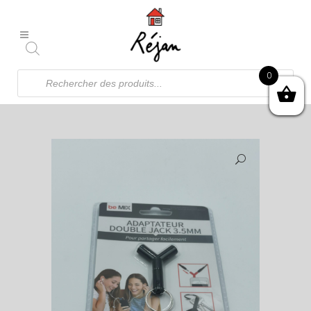
Recherche
0
de
produits