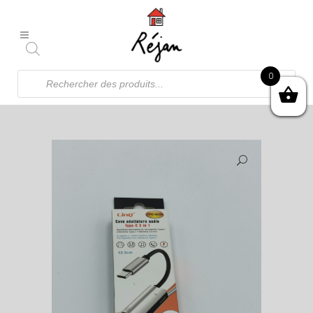
Recherche
0
de
produits