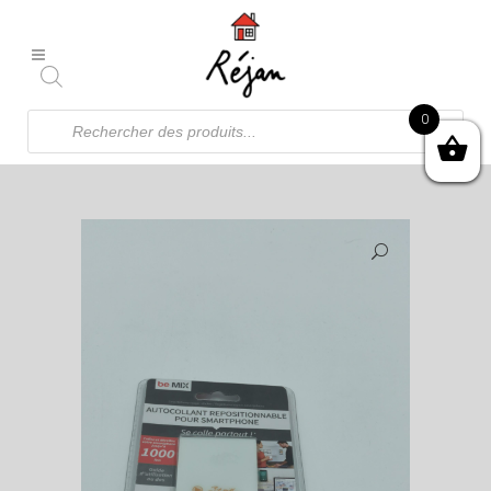
Recherche
0
de
produits