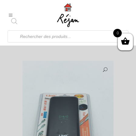
Recherche
0
de
produits