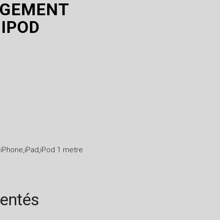
RGEMENT
,IPOD
iPhone,iPad,iPod 1 metre
rentés