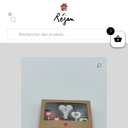
Recherche
0
de
produits