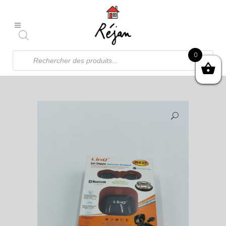
Recherche
0
de
produits