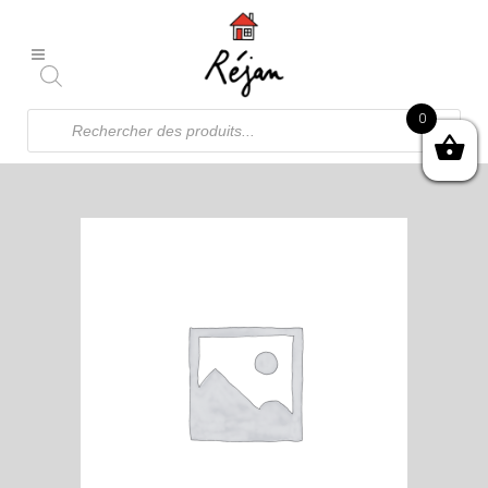
Recherche
0
de
produits