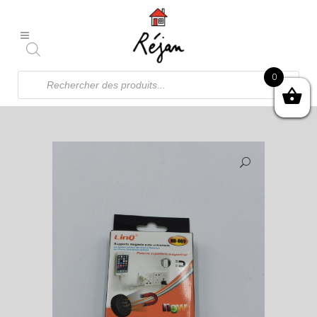
Recherche
0
de
produits