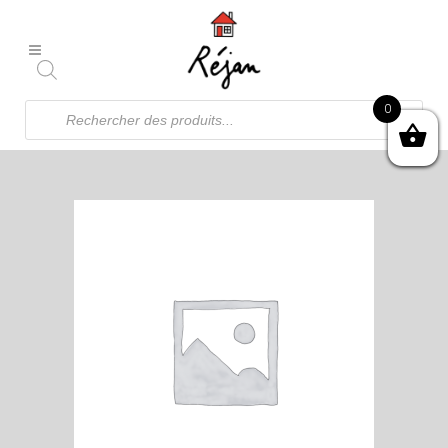
Recherche
0
de
produits