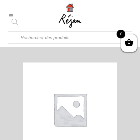
Recherche
0
de
produits