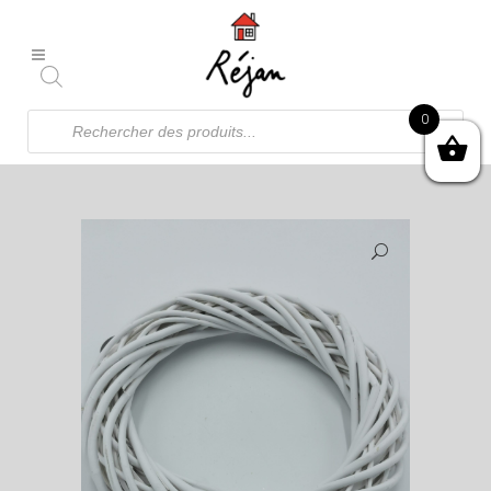
Recherche
0
de
produits