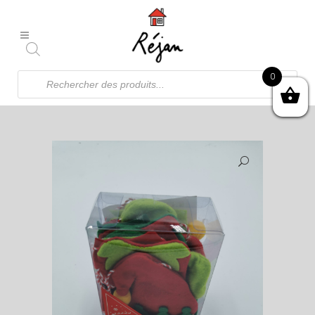
Recherche
0
de
produits