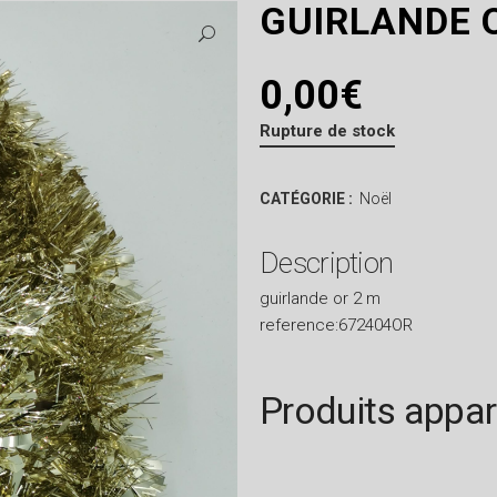
GUIRLANDE 
0,00
€
Rupture de stock
CATÉGORIE :
Noël
Description
guirlande or 2 m
reference:672404OR
Produits appa