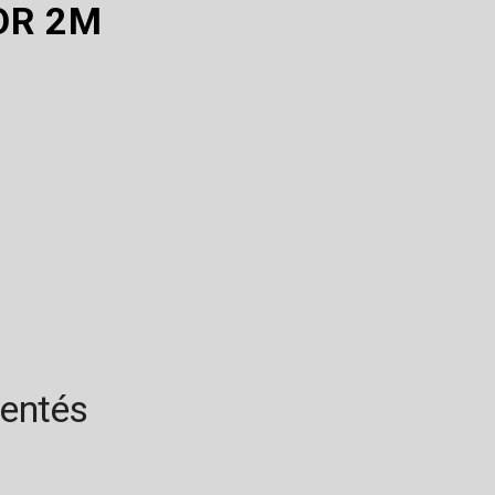
OR 2M
rentés