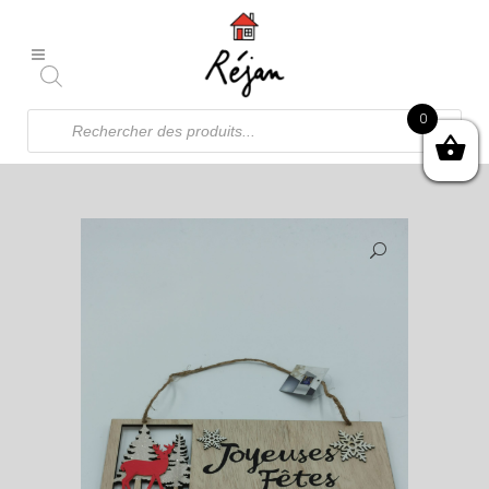
Recherche
0
de
produits