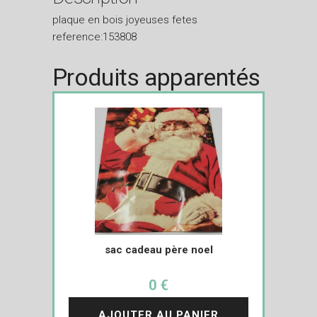
plaque en bois joyeuses fetes
reference:153808
Produits apparentés
sac cadeau père noel
0 €
AJOUTER AU PANIER