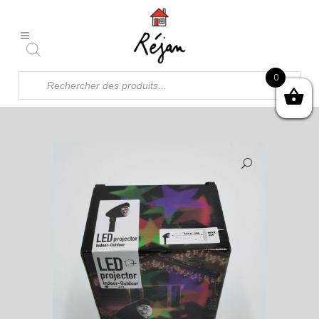
Recherche
0
de
produits