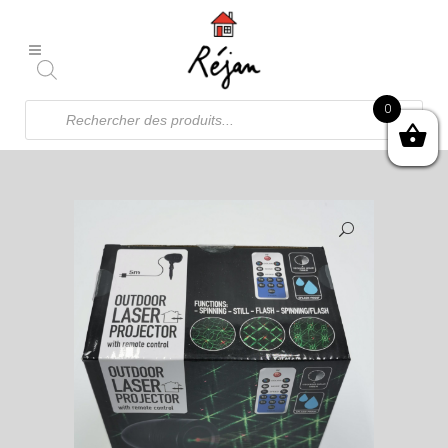
Recherche
0
de
produits