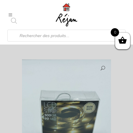
Recherche
0
de
produits