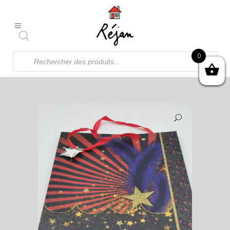
Recherche
0
de
produits