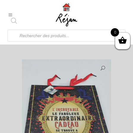
Recherche
0
de
produits