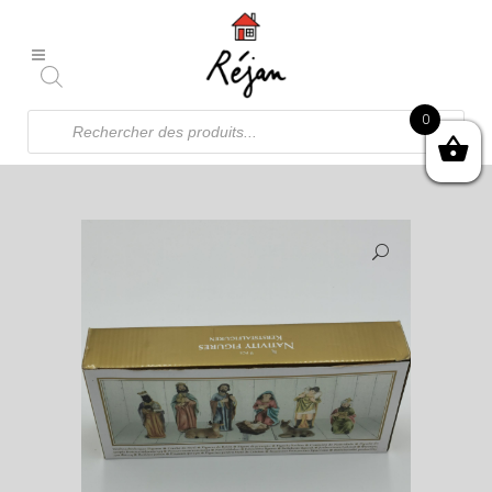
Recherche
0
de
produits