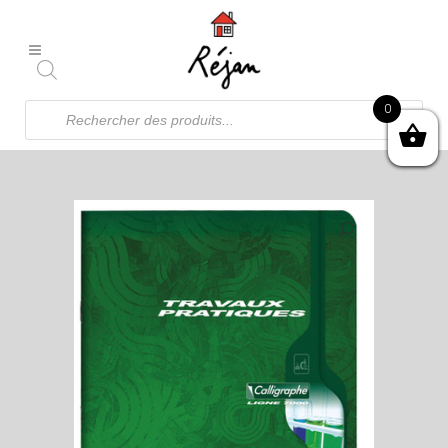
Recherche
0
de
produits