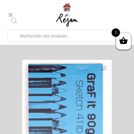
Recherche
0
de
produits