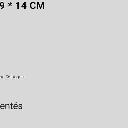
9 * 14 CM
ine 96 pages .
rentés