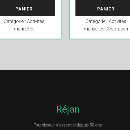
PANIER
PANIER
Catégorie :
Activités
Catégorie :
Activités
manuelles
manuelles
,
Decoration
Réjan
Fournisseur d’essentiel depuis 50 ans