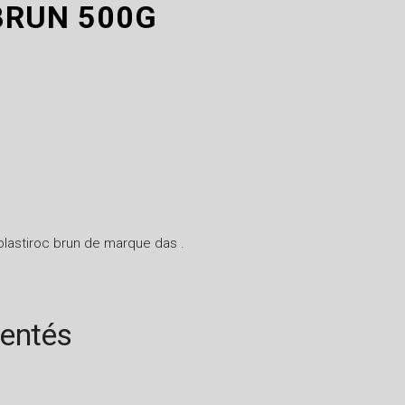
BRUN 500G
plastiroc brun de marque das .
rentés