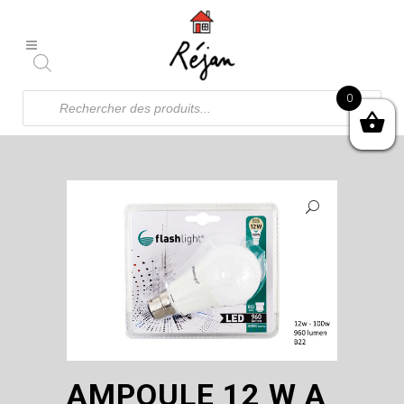
Recherche
0
de
produits
AMPOULE 12 W A