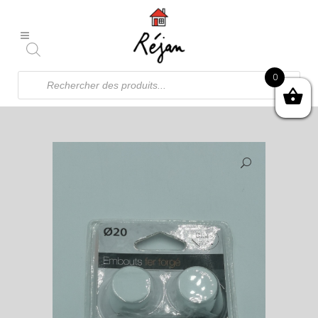
Recherche
0
de
produits