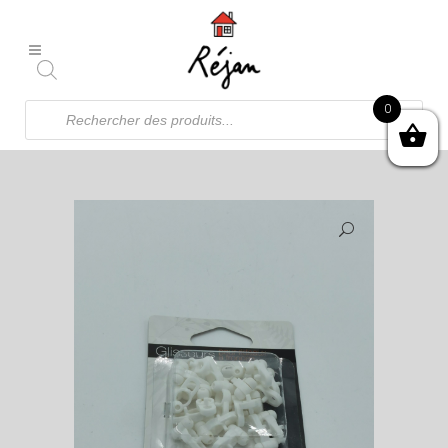
Recherche
0
de
produits