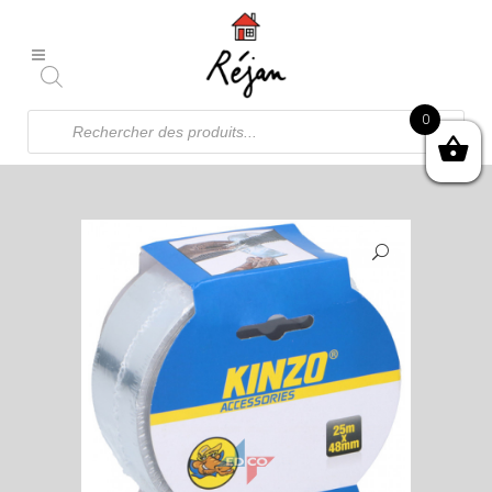
Recherche
0
de
produits