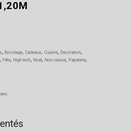
1,20M
s
,
Bricolage
,
Cadeaux
,
Cuisine
,
Decoration
,
,
Fête
,
High tech
,
Noël
,
Non classé
,
Papeterie
,
lanc
rentés