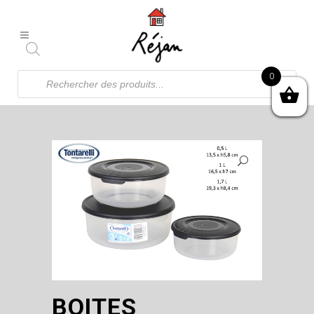
Recherche
0
de
produits
BOITES