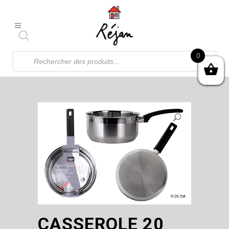
Recherche
0
de
produits
CASSEROLE 20