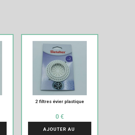
2 filtres évier plastique
0 €
AJOUTER AU 