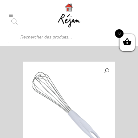
Recherche
0
de
produits