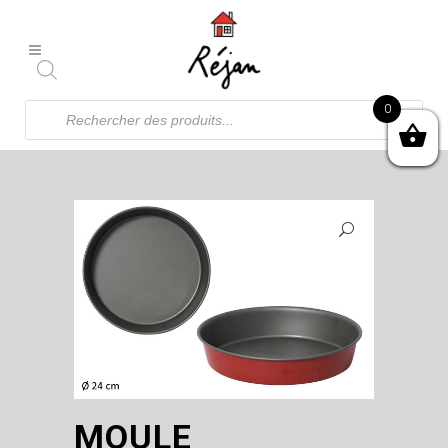
Recherche
0
de
produits
MOULE