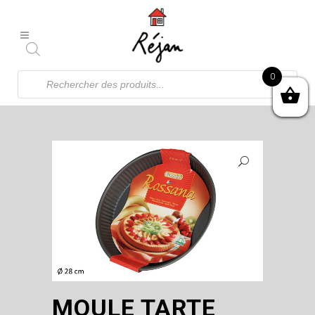
Recherche
0
de
produits
MOULE TARTE