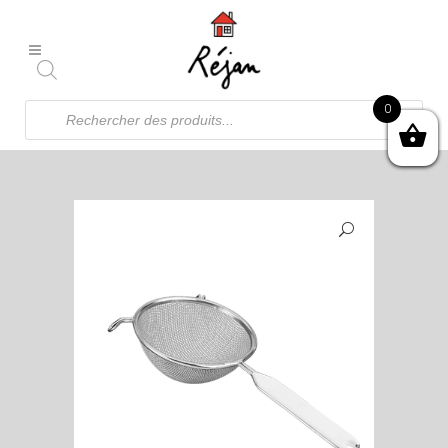
Recherche
0
de
produits