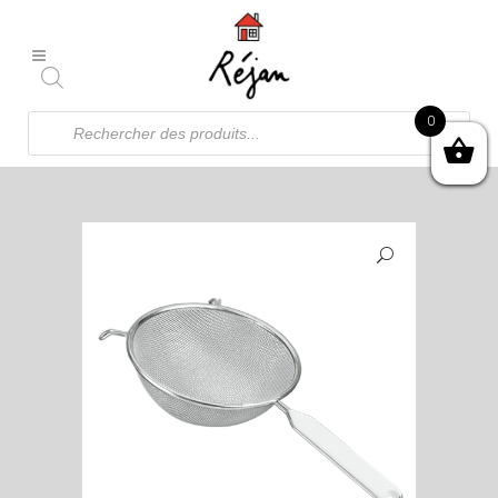
Recherche
0
de
produits