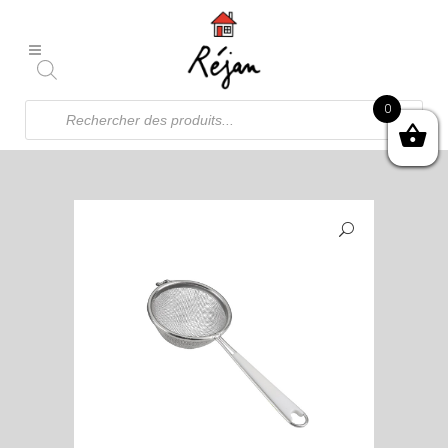
Recherche
0
de
produits