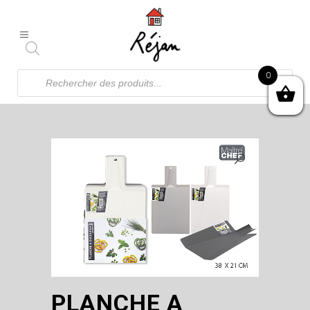
Recherche
0
de
produits
PLANCHE A