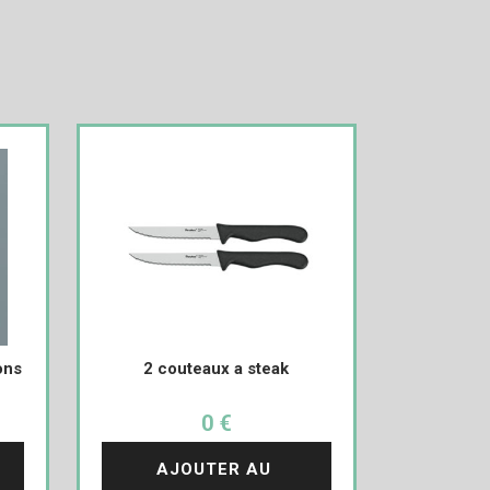
ons
2 couteaux a steak
0 €
AJOUTER AU 