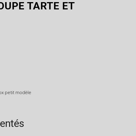
OUPE TARTE ET
nox petit modèle
rentés