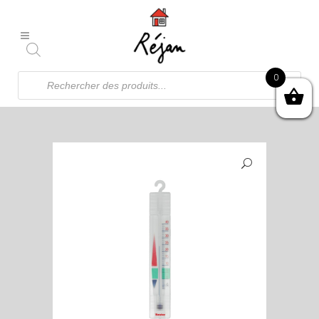
Recherche
0
de
produits