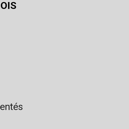
OIS
rentés