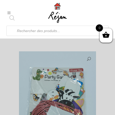
Recherche
0
de
produits