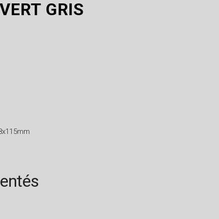
VERT GRIS
 28x115mm
rentés