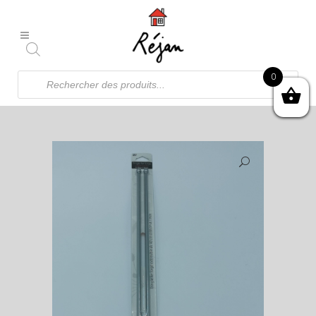
Recherche
0
de
produits